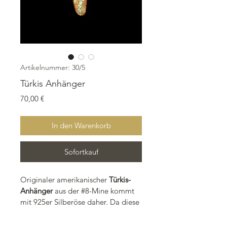
Artikelnummer: 30/5
Türkis Anhänger
Preis
70,00 €
In den Warenkorb
Sofortkauf
Originaler amerikanischer
 Türkis-
Anhänger 
aus der #8-Mine kommt 
mit 925er Silberöse daher. Da diese 
Stücke zum Bearbeiten oft zu weich 
sind, wurde er stabilisiert. Die 