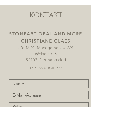
KONTAKT
STONEART OPAL AND MORE
CHRISTIANE CLAES
c/o MDC Management # 274
Welserstr. 3
87463 Dietmannsried
+49 155 618 40 733