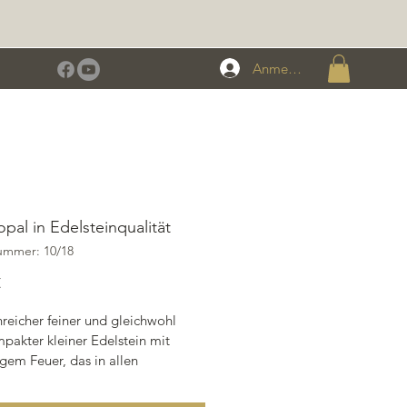
Anmelden
opal in Edelsteinqualität
ummer: 10/18
Preis
€
reicher feiner und gleichwohl 
pakter kleiner Edelstein mit 
igem Feuer, das in allen 
en seine Strahlen aussendet. 
rmaßen geeignet für Anhänger, 