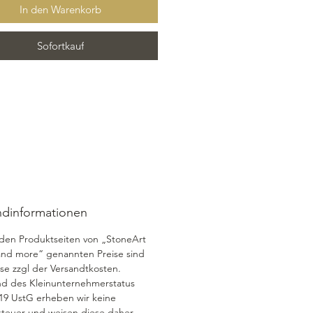
In den Warenkorb
er auch Ohrring, daher bislang 
ht gebohrt. Dies kann nach 
unsch jederzeit ergänzt werden.
Sofortkauf
t: Queensland, Australien
ndinformationen
 den Produktseiten von „StoneArt 
and more“ genannten Preise sind 
se zzgl der Versandtkosten. 
d des Kleinunternehmerstatus 
19 UstG erheben wir keine 
teuer und weisen diese daher 