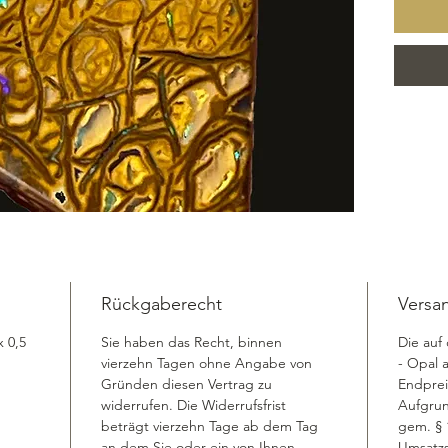
Ring od
noch nic
Kundenw
Herkunf
Rückgaberecht
Versa
x 0,5 
Sie haben das Recht, binnen 
Die auf
vierzehn Tagen ohne Angabe von 
- Opal 
Gründen diesen Vertrag zu 
Endprei
widerrufen. Die Widerrufsfrist 
Aufgrun
beträgt vierzehn Tage ab dem Tag 
gem. § 
an dem Sie oder ein von Ihnen 
Umsatzs