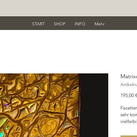
START
SHOP
INFO
Mehr
Matrix
Artikeln
195,00 
Facetten
sehr kom
vielfarb
Richtung
Gleiche