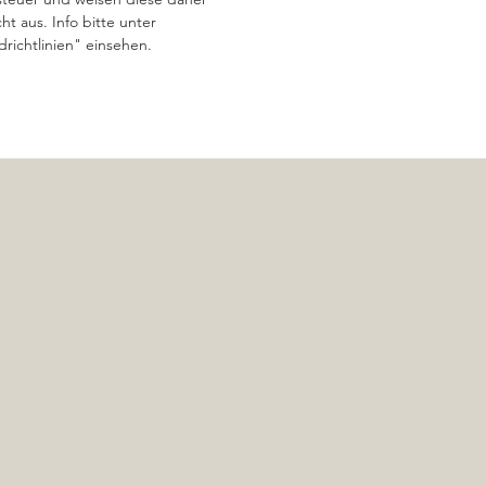
ht aus. Info bitte unter 
drichtlinien" einsehen.