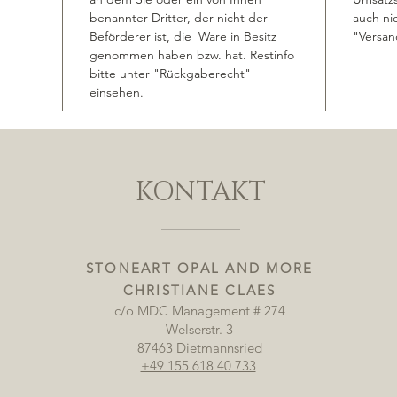
benannter Dritter, der nicht der 
auch nic
Beförderer ist, die  Ware in Besitz 
"Versan
genommen haben bzw. hat. Restinfo 
bitte unter "Rückgaberecht" 
einsehen.
KONTAKT
STONEART OPAL AND MORE
CHRISTIANE CLAES
c/o MDC Management # 274
Welserstr. 3
87463 Dietmannsried
+49 155 618 40 733