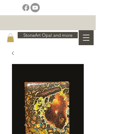
StoneArt Opal and more