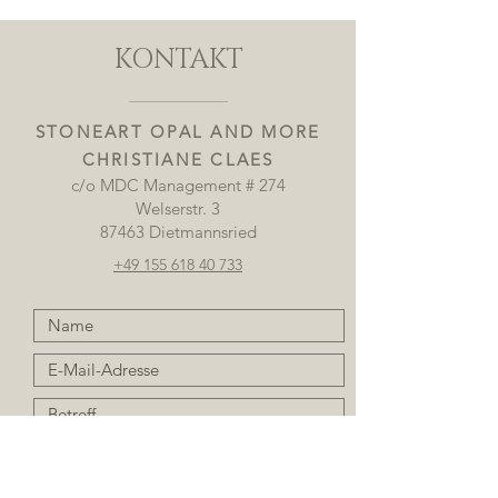
KONTAKT
STONEART OPAL AND MORE
CHRISTIANE CLAES
c/o MDC Management # 274
Welserstr. 3
87463 Dietmannsried
+49 155 618 40 733