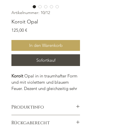
Artikelnummer: 10/12
Koroit Opal
Preis
125,00 €
In den Warenkorb
Sofortkauf
Koroit
 Opal in in traumhafter Form 
und mit violettem und blauem 
Feuer. Dezent und gleichzeitig sehr 
ausgefallen. Kommt bereits mit 
feiner Röhrchenöse in 925 er Silber 
Produktinfo
daher.
Gewicht einschließlich Öse: 20 ct., 
Herkunft: Queensland, Australien
Rückgaberecht
Größe: 1,1 x2,7 x 0,6 cm