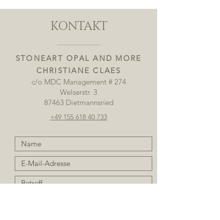
KONTAKT
STONEART OPAL AND MORE
CHRISTIANE CLAES
c/o MDC Management # 274
Welserstr. 3
87463 Dietmannsried
+49 155 618 40 733