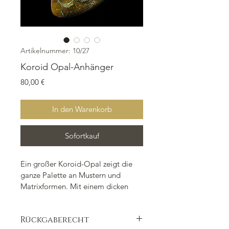
Artikelnummer: 10/27
Koroid Opal-Anhänger
Preis
80,00 €
In den Warenkorb
Sofortkauf
Ein großer Koroid-Opal zeigt die 
ganze Palette an Mustern und 
Matrixformen. Mit einem dicken 
blauen Hingucker an der Ecke und 
grünen und blauen Adern ein sehr 
Rückgaberecht
abwechsungsreiches Stück. Er 