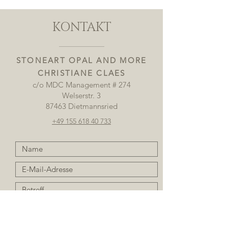
KONTAKT
STONEART OPAL AND MORE
CHRISTIANE CLAES
c/o MDC Management # 274
Welserstr. 3
87463 Dietmannsried
+49 155 618 40 733