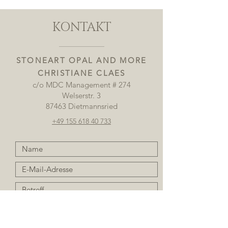
KONTAKT
STONEART OPAL AND MORE
CHRISTIANE CLAES
c/o MDC Management # 274
Welserstr. 3
87463 Dietmannsried
+49 155 618 40 733