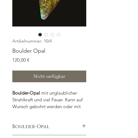
Artikelnummer: 10/4
Boulder Opal
Preis
120,00 €
Nicht verfügbar
Boulder-Opal 
mit unglaublicher 
Strahlkraft und viel Feuer. Kann auf 
Wunsch gebohrt werden oder mit 
Öse versehen werden. Das dritte 
Bild zeigt ihn ohne direkte 
Boulder-Opal
Beleuchtung.
Herkunft: Queensland, Australien
Gewicht: 40 ct. Größe: 4 x 2 x 0,6 cm